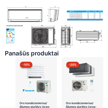
Panašūs produktai
-10%
-10%
-20%
-20%
Oro kondicionierius/
Oro kondicionierius/
šilumos siurblys (oras-
šilumos siurblys (oras-