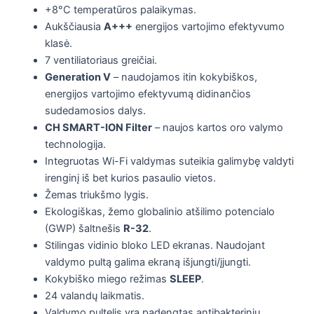
+8°C temperatūros palaikymas.
Aukščiausia
A+++
energijos vartojimo efektyvumo
klasė.
7 ventiliatoriaus greičiai.
Generation V
– naudojamos itin kokybiškos,
energijos vartojimo efektyvumą didinančios
sudedamosios dalys.
CH SMART-ION Filter
– naujos kartos oro valymo
technologija.
Integruotas Wi-Fi valdymas suteikia galimybę valdyti
irenginį iš bet kurios pasaulio vietos.
Žemas triukšmo lygis.
Ekologiškas, žemo globalinio atšilimo potencialo
(GWP) šaltnešis
R-32
.
Stilingas vidinio bloko LED ekranas. Naudojant
valdymo pultą galima ekraną išjungti/įjungti.
Kokybiško miego režimas
SLEEP
.
24 valandų laikmatis.
Valdymo pultelis yra padengtas antibakteriniu