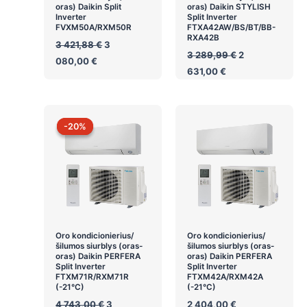
oras) Daikin Split
oras) Daikin STYLISH
Inverter
Split Inverter
FVXM50A/RXM50R
FTXA42AW/BS/BT/BB-
RXA42B
Original
3 421,88
€
3
Original
price
3 289,99
€
2
Current
080,00
€
price
was:
Current
price
631,00
€
was:
3
price
is:
3
421,88 €.
is:
3
289,99 €.
2
080,00 €.
631,00 €.
-20%
-20%
Oro kondicionierius/
Oro kondicionierius/
šilumos siurblys (oras-
šilumos siurblys (oras-
oras) Daikin PERFERA
oras) Daikin PERFERA
Split Inverter
Split Inverter
FTXM71R/RXM71R
FTXM42A/RXM42A
(-21°C)
(-21°C)
Original
4 743,00
€
3
2 404,00
€