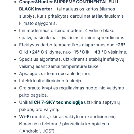
Cooper&Hunter SUPREME CONTINENTAL FULL
BLACK Inverter
– tai naujausios kartos šilumos
siurblys, kuris pritaikytas darbui net atšiauriausiomis
klimato sąlygomis.
Itin modernaus dizaino modelis. 4 vidinio bloko
spalvų pasirinkimai – įvairiems dizaino sprendimams.
Efektyvus darbo temperatūros diapazonas nuo
-25°
C
iki
+24° C
šildyme, nuo
-15 °C
iki
+43 °C
vėsinime.
Specialus algoritmas, užtikrinantis stabilų ir efektyvų
veikimą esant žemai temperatūrai lauke.
Apsaugos sistema nuo apledėjimo.
Intelektuali atitirpinimo funkcija.
Oro srauto krypties reguliavimas nuotolinio valdymo
pulto pagalba.
Unikali
CH 7-SKY technologija
užtikrina septynių
pakopų oro valymą.
Wi-Fi
modulis, skirtas valdyti oro kondicionierių
išmaniuoju telefonu / planšetiniu kompiuteriu
(„Android“, „iOS“)