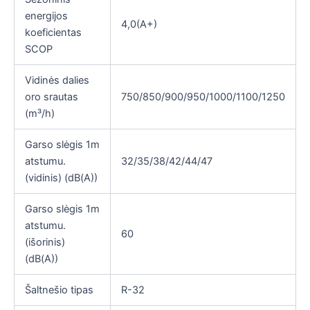
energijos
4,0(А+)
koeficientas
SCOP
Vidinės dalies
oro srautas
750/850/900/950/1000/1100/1250
(m³/h)
Garso slėgis 1m
atstumu.
32/35/38/42/44/47
(vidinis) (dB(A))
Garso slėgis 1m
atstumu.
60
(išorinis)
(dB(A))
Šaltnešio tipas
R-32