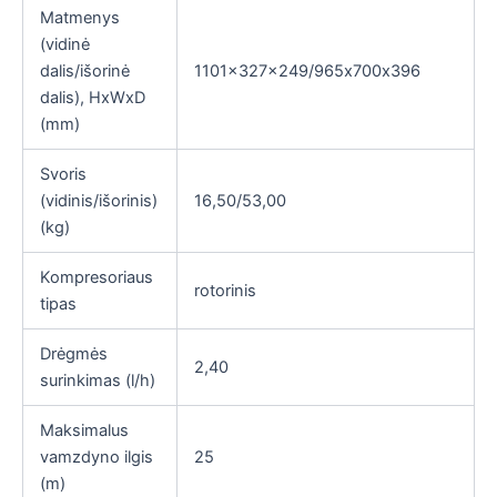
Matmenys
(vidinė
dalis/išorinė
1101x327x249/965х700х396
dalis), HxWxD
(mm)
Svoris
(vidinis/išorinis)
16,50/53,00
(kg)
Kompresoriaus
rotorinis
tipas
Drėgmės
2,40
surinkimas (l/h)
Maksimalus
vamzdyno ilgis
25
(m)