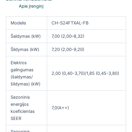
(-25°C)
Apie įrenginį
Modelis
CH-S24FTXAL-FB
Šaldymas (kW)
7,00 (2,00–8,32)
Šildymas (kW)
7,20 (2,00-9,20)
Elektros
galingumas
2,00 (0,40-3,70)/1,85 (0,45-3,80)
(šaldymas/
šildymas) (kW)
Sezoninis
energijos
7,0(А++)
koeficientas
SEER
Sezoninis