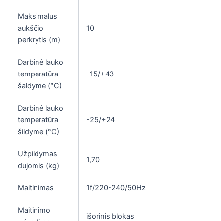
Maksimalus
aukščio
10
perkrytis (m)
Darbinė lauko
temperatūra
-15/+43
šaldyme (°C)
Darbinė lauko
temperatūra
-25/+24
šildyme (°C)
Užpildymas
1,70
dujomis (kg)
Maitinimas
1f/220-240/50Hz
Maitinimo
išorinis blokas