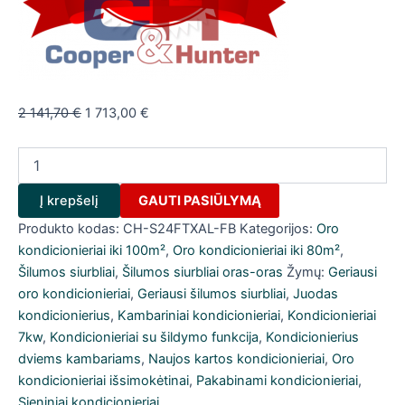
Original
Current
2 141,70
€
1 713,00
€
price
price
produkto
was:
is:
kiekis:
2
1
Oro
141,70 €.
713,00 €.
Į krepšelį
GAUTI PASIŪLYMĄ
kondicionierius/
šilumos
Produkto kodas:
CH-S24FTXAL-FB
Kategorijos:
Oro
siurblys
kondicionieriai iki 100m²
,
Oro kondicionieriai iki 80m²
,
Cooper&Hunter
Šilumos siurbliai
,
Šilumos siurbliai oras-oras
Žymų:
Geriausi
SUPREME
oro kondicionieriai
,
Geriausi šilumos siurbliai
,
Juodas
CONTINENTAL
kondicionierius
,
Kambariniai kondicionieriai
,
Kondicionieriai
Full
black
7kw
,
Kondicionieriai su šildymo funkcija
,
Kondicionierius
CH-
dviems kambariams
,
Naujos kartos kondicionieriai
,
Oro
S24FTXAL-
kondicionieriai išsimokėtinai
,
Pakabinami kondicionieriai
,
FB
Sieniniai kondicionieriai