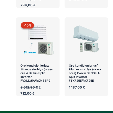
price
Current
794,00
€
was:
price
4
is:
743,00 €.
3
794,00 €.
-10%
-10%
Oro kondicionierius/
Oro kondicionierius/
šilumos siurblys (oras-
šilumos siurblys (oras-
oras) Daikin Split
oras) Daikin SENSIRA
Inverter
Split Inverter
FVXM35A/RXM35R9
FTXF25E/RXF25E
Original
3 012,90
€
2
1 187,00
€
price
Current
712,00
€
was:
price
3
is:
012,90 €.
2
712,00 €.