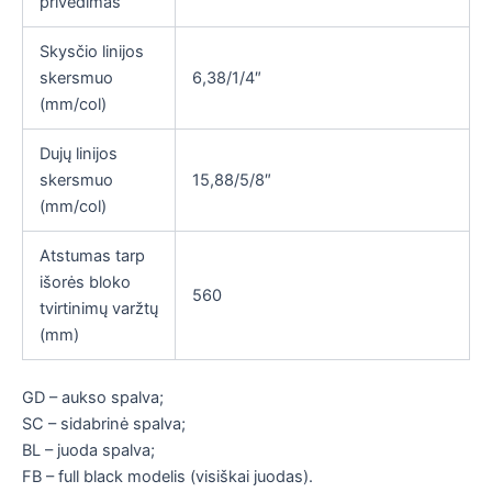
privedimas
Skysčio linijos
skersmuo
6,38/1/4″
(mm/col)
Dujų linijos
skersmuo
15,88/5/8″
(mm/col)
Atstumas tarp
išorės bloko
560
tvirtinimų varžtų
(mm)
GD – aukso spalva;
SC – sidabrinė spalva;
BL – juoda spalva;
FB – full black modelis (visiškai juodas).