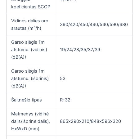
koeficientas SCOP
Vidinės dalies oro
390/420/450/490/540/590/680
srautas (m³/h)
Garso slėgis 1m
atstumu. (vidinis)
19/24/28/35/37/39
(dB(A))
Garso slėgis 1m
atstumu. (išorinis)
53
(dB(A))
Šaltnešio tipas
R-32
Matmenys (vidinė
dalis/išorinė dalis),
865х290х210/848х596х320
HxWxD (mm)