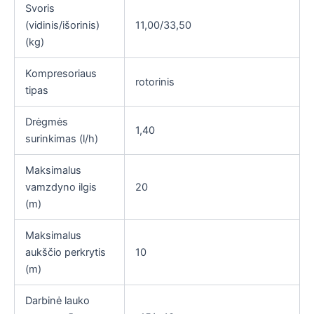
Svoris
(vidinis/išorinis)
11,00/33,50
(kg)
Kompresoriaus
rotorinis
tipas
Drėgmės
1,40
surinkimas (l/h)
Maksimalus
vamzdyno ilgis
20
(m)
Maksimalus
aukščio perkrytis
10
(m)
Darbinė lauko