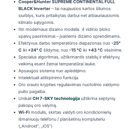
Cooper&Hunter SUPREME CONTINENTAL FULL
BLACK Inverter
– tai naujausios kartos šilumos
siurblys, kuris pritaikytas darbui net atšiauriausiomis
klimato sąlygomis.
Itin modernaus dizaino modelis. 4 vidinio bloko
spalvų pasirinkimai – įvairiems dizaino sprendimams.
Efektyvus darbo temperatūros diapazonas nuo
-25°
C
iki
+24° C
šildyme, nuo
-15 °C
iki
+43 °C
vėsinime.
Specialus algoritmas, užtikrinantis stabilų ir efektyvų
veikimą esant žemai temperatūrai lauke.
Apsaugos sistema nuo apledėjimo.
Intelektuali atitirpinimo funkcija.
Oro srauto krypties reguliavimas nuotolinio valdymo
pulto pagalba.
Unikali
CH 7-SKY technologija
užtikrina septynių
pakopų oro valymą.
Wi-Fi
modulis, skirtas valdyti oro kondicionierių
išmaniuoju telefonu / planšetiniu kompiuteriu
(„Android“, „iOS“)