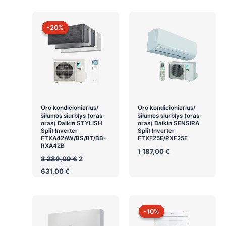
is:
178,00 €.
910,59 €.
528,0
1
742,00 €.
-20%
-20%
Oro kondicionierius/
Oro kondicionierius/
šilumos siurblys (oras-
šilumos siurblys (oras-
oras) Daikin STYLISH
oras) Daikin SENSIRA
Split Inverter
Split Inverter
FTXA42AW/BS/BT/BB-
FTXF25E/RXF25E
RXA42B
1 187,00
€
Original
3 289,99
€
2
price
Current
631,00
€
was:
price
3
is:
289,99 €.
2
631,00 €.
-10%
-10%