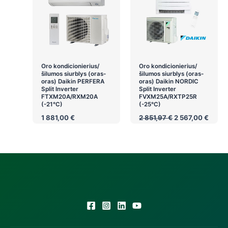
Oro kondicionierius/
Oro kondicionierius/
šilumos siurblys (oras-
šilumos siurblys (oras-
oras) Daikin PERFERA
oras) Daikin NORDIC
Split Inverter
Split Inverter
FTXM20A/RXM20A
FVXM25A/RXTP25R
(-21°C)
(-25°C)
Original
Curre
1 881,00
€
2 851,97
€
2 567,00
€
price
price
was:
is:
2
2
851,97 €.
567,0