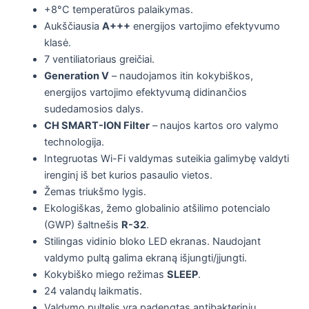
+8°C temperatūros palaikymas.
Aukščiausia
A+++
energijos vartojimo efektyvumo
klasė.
7 ventiliatoriaus greičiai.
Generation V
– naudojamos itin kokybiškos,
energijos vartojimo efektyvumą didinančios
sudedamosios dalys.
CH SMART-ION Filter
– naujos kartos oro valymo
technologija.
Integruotas Wi-Fi valdymas suteikia galimybę valdyti
irenginį iš bet kurios pasaulio vietos.
Žemas triukšmo lygis.
Ekologiškas, žemo globalinio atšilimo potencialo
(GWP) šaltnešis
R-32
.
Stilingas vidinio bloko LED ekranas. Naudojant
valdymo pultą galima ekraną išjungti/įjungti.
Kokybiško miego režimas
SLEEP
.
24 valandų laikmatis.
Valdymo pultelis yra padengtas antibakteriniu