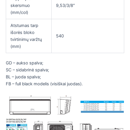
skersmuo
9,53/3/8″
(mm/col)
Atstumas tarp
išorės bloko
540
tvirtinimų varžtų
(mm)
GD – aukso spalva;
SC – sidabrinė spalva;
BL – juoda spalva;
FB – full black modelis (visiškai juodas).