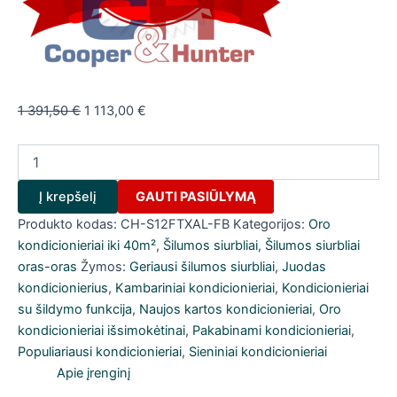
Original
Current
1 391,50
€
1 113,00
€
price
price
produkto
was:
is:
kiekis:
1
1
Oro
391,50 €.
113,00 €.
Į krepšelį
GAUTI PASIŪLYMĄ
kondicionierius/
šilumos
Produkto kodas:
CH-S12FTXAL-FB
Kategorijos:
Oro
siurblys
kondicionieriai iki 40m²
,
Šilumos siurbliai
,
Šilumos siurbliai
Cooper&Hunter
oras-oras
Žymos:
Geriausi šilumos siurbliai
,
Juodas
SUPREME
kondicionierius
,
Kambariniai kondicionieriai
,
Kondicionieriai
CONTINENTAL
su šildymo funkcija
,
Naujos kartos kondicionieriai
,
Oro
Full
black
kondicionieriai išsimokėtinai
,
Pakabinami kondicionieriai
,
CH-
Populiariausi kondicionieriai
,
Sieniniai kondicionieriai
S12FTXAL-
Apie įrenginį
FB