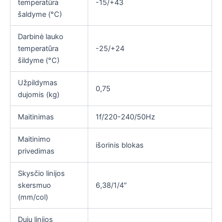
temperatūra
-15/+43
šaldyme (°C)
Darbinė lauko
temperatūra
-25/+24
šildyme (°C)
Užpildymas
0,75
dujomis (kg)
Maitinimas
1f/220-240/50Hz
Maitinimo
išorinis blokas
privedimas
Skysčio linijos
skersmuo
6,38/1/4″
(mm/col)
Dujų linijos