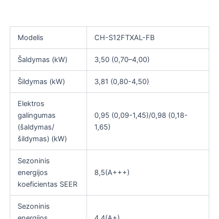
(-25°C)
Modelis
CH-S12FTXAL-FB
Šaldymas (kW)
3,50 (0,70–4,00)
Šildymas (kW)
3,81 (0,80-4,50)
Elektros
galingumas
0,95 (0,09-1,45)/0,98 (0,18-
(šaldymas/
1,65)
šildymas) (kW)
Sezoninis
energijos
8,5(А+++)
koeficientas SEER
Sezoninis
energijos
4,4(А+)