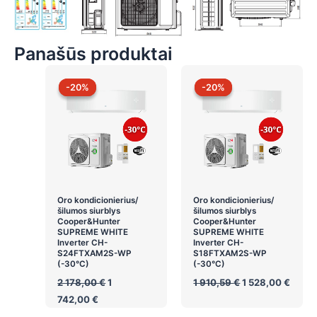
Panašūs produktai
-20%
-20%
-20%
-20%
Oro kondicionierius/
Oro kondicionierius/
šilumos siurblys
šilumos siurblys
Cooper&Hunter
Cooper&Hunter
SUPREME WHITE
SUPREME WHITE
Inverter CH-
Inverter CH-
S24FTXAM2S-WP
S18FTXAM2S-WP
(-30°C)
(-30°C)
Original
Original
Curre
2 178,00
€
1
1 910,59
€
1 528,00
€
price
price
price
Current
742,00
€
was:
was:
is:
price
2
1
1