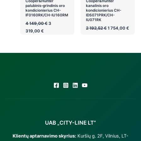
Cooper&Hunter
Cooper&Hunter
palubinis-grindinis oro
kanalinis oro
kondicionierius CH-
kondicionierius CH-
IF0160RK/CH-IU160RM
IDS071PRK/CH-
IU071RK
Original
4 149,00
€
3
Original
Curre
price
2 192,52
€
1 754,00
€
Current
319,00
€
price
price
was:
price
was:
is:
4
is:
2
1
149,00 €.
3
192,52 €.
754,0
319,00 €.
UAB „CITY-LINE LT”
Klientų aptarnavimo skyrius:
Kuršių g. 2F, Vilnius, LT-