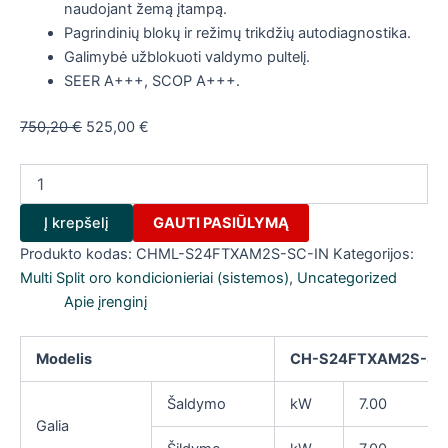
naudojant žemą įtampą.
Pagrindinių blokų ir režimų trikdžių autodiagnostika.
Galimybė užblokuoti valdymo pultelį.
SEER A+++, SCOP A+++.
Original
Current
750,20
€
525,00
€
price
price
produkto
was:
is:
kiekis:
750,20 €.
525,00 €.
Cooper&Hunter
Į krepšelį
GAUTI PASIŪLYMĄ
sieninis
blokas
Produkto kodas:
CHML-S24FTXAM2S-SC-IN
Kategorijos:
SUPREME
Multi Split oro kondicionieriai (sistemos)
,
Uncategorized
SILVER
Apie įrenginį
Inverter
CHML-
S24FTXAM2S-
Modelis
CH-S24FTXAM2S-SC(
SC-
IN
Šaldymo
kW
7.00
Galia