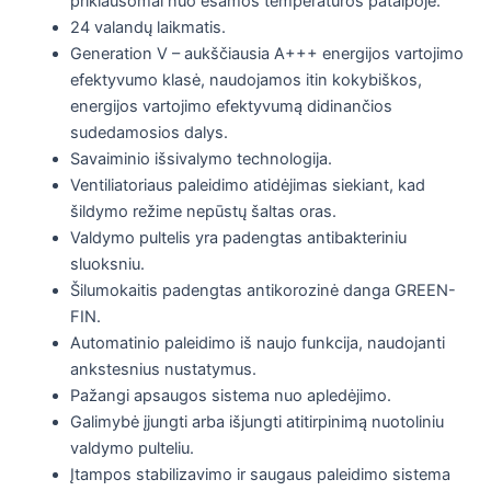
priklausomai nuo esamos temperatūros patalpoje.
24 valandų laikmatis.
Generation V – aukščiausia A+++ energijos vartojimo
efektyvumo klasė, naudojamos itin kokybiškos,
energijos vartojimo efektyvumą didinančios
sudedamosios dalys.
Savaiminio išsivalymo technologija.
Ventiliatoriaus paleidimo atidėjimas siekiant, kad
šildymo režime nepūstų šaltas oras.
Valdymo pultelis yra padengtas antibakteriniu
sluoksniu.
Šilumokaitis padengtas antikorozinė danga GREEN-
FIN.
Automatinio paleidimo iš naujo funkcija, naudojanti
ankstesnius nustatymus.
Pažangi apsaugos sistema nuo apledėjimo.
Galimybė įjungti arba išjungti atitirpinimą nuotoliniu
valdymo pulteliu.
Įtampos stabilizavimo ir saugaus paleidimo sistema