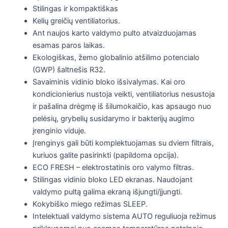
Stilingas ir kompaktiškas
Kelių greičių ventiliatorius.
Ant naujos karto valdymo pulto atvaizduojamas
esamas paros laikas.
Ekologiškas, žemo globalinio atšilimo potencialo
(GWP) šaltnešis R32.
Savaiminis vidinio bloko išsivalymas. Kai oro
kondicionierius nustoja veikti, ventiliatorius nesustoja
ir pašalina drėgmę iš šilumokaičio, kas apsaugo nuo
pelėsių, grybelių susidarymo ir bakterijų augimo
įrenginio viduje.
Įrenginys gali būti komplektuojamas su dviem filtrais,
kuriuos galite pasirinkti (papildoma opcija).
ECO FRESH – elektrostatinis oro valymo filtras.
Stilingas vidinio bloko LED ekranas. Naudojant
valdymo pultą galima ekraną išjungti/įjungti.
Kokybiško miego režimas SLEEP.
Intelektuali valdymo sistema AUTO reguliuoja režimus