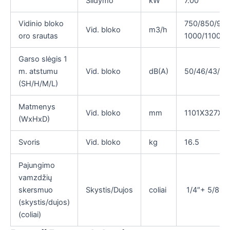
Šildymo
kW
7.00
Vidinio bloko
750/850/900
Vid. bloko
m3/h
oro srautas
1000/1100/1
Garso slėgis 1
m. atstumu
Vid. bloko
dB(A)
50/46/43/41
(SH/H/M/L)
Matmenys
Vid. bloko
mm
1101X327X2
(WxHxD)
Svoris
Vid. bloko
kg
16.5
Pajungimo
vamzdžių
skersmuo
Skystis/Dujos
coliai
1/4″+ 5/8″
(skystis/dujos)
(coliai)