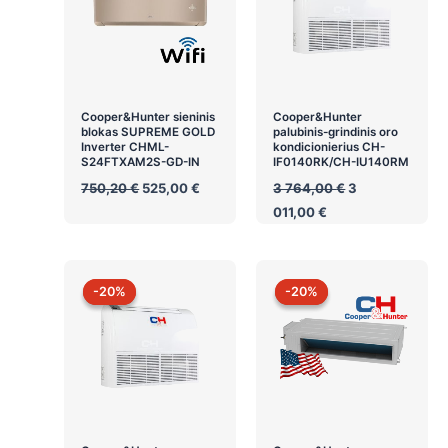
Cooper&Hunter sieninis
Cooper&Hunter
blokas SUPREME GOLD
palubinis-grindinis oro
Inverter CHML-
kondicionierius CH-
S24FTXAM2S-GD-IN
IF0140RK/CH-IU140RM
Original
Current
Original
750,20
€
525,00
€
3 764,00
€
3
price
price
price
Current
011,00
€
was:
is:
was:
price
750,20 €.
525,00 €.
3
is:
764,00 €.
3
011,00 €.
-20%
-20%
-20%
-20%