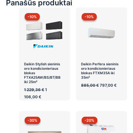
Panašūs produktai
-10%
-10%
-10%
-10%
Daikin Stylish sieninis
Daikin Perfera sieninis
oro kondicionieriaus
oro kondicionieriaus
blokas
blokas FTXM35A iki
FTXA25AW/BS/BT/BB
35m²
iki 25m²
Original
Current
885,00
€
797,00
€
Original
price
price
1 229,36
€
1
price
was:
is:
Current
106,00
€
was:
885,00 €.
797,00 €
price
1
is:
229,36 €.
1
106,00 €.
-30%
-30%
-20%
-20%