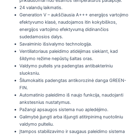
priklausomai nuo esamos temperatūros patalpoje.
24 valandų laikmatis.
Generation V – aukščiausia A+++ energijos vartojimo
efektyvumo klasė, naudojamos itin kokybiškos,
energijos vartojimo efektyvumą didinančios
sudedamosios dalys.
Savaiminio išsivalymo technologija.
Ventiliatoriaus paleidimo atidėjimas siekiant, kad
šildymo režime nepūstų šaltas oras.
Valdymo pultelis yra padengtas antibakteriniu
sluoksniu.
Šilumokaitis padengtas antikorozinė danga GREEN-
FIN.
Automatinio paleidimo iš naujo funkcija, naudojanti
ankstesnius nustatymus.
Pažangi apsaugos sistema nuo apledėjimo.
Galimybė įjungti arba išjungti atitirpinimą nuotoliniu
valdymo pulteliu.
Įtampos stabilizavimo ir saugaus paleidimo sistema