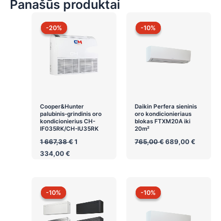
Panašūs produktai
-20%
-20%
-10%
-10%
Cooper&Hunter
Daikin Perfera sieninis
palubinis-grindinis oro
oro kondicionieriaus
kondicionierius CH-
blokas FTXM20A iki
IF035RK/CH-IU35RK
20m²
Original
Original
Current
1 667,38
€
1
765,00
€
689,00
€
price
price
price
Current
334,00
€
was:
was:
is:
price
1
765,00 €.
689,00 
is:
667,38 €.
1
334,00 €.
-10%
-10%
-10%
-10%