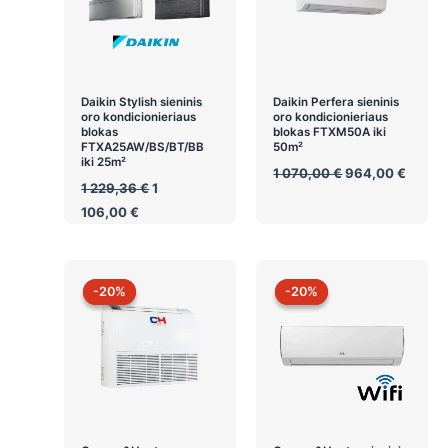
Daikin Stylish sieninis
Daikin Perfera sieninis
oro kondicionieriaus
oro kondicionieriaus
blokas
blokas FTXM50A iki
FTXA25AW/BS/BT/BB
50m²
iki 25m²
Original
Curren
1 070,00
€
964,00
€
Original
price
price
1 229,36
€
1
price
was:
is:
Current
106,00
€
was:
1
964,0
price
1
070,00 €.
is:
229,36 €.
1
106,00 €.
-20%
-20%
-20%
-20%