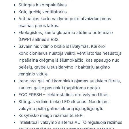
Stilingas ir kompaktiškas
Kelių greičių ventiliatorius.
Ant naujos karto valdymo pulto atvaizduojamas
esamas paros laikas.
Ekologiškas, žemo globalinio atšilimo potencialo
(GWP) šaltnešis R32.
Savaiminis vidinio bloko išsivalymas. Kai oro
kondicionierius nustoja veikti, ventiliatorius nesustoja
ir pašalina drėgmę iš šilumokaičio, kas apsaugo nuo
pelėsių, grybelių susidarymo ir bakterijų augimo
įrenginio viduje.
Įrenginys gali būti komplektuojamas su dviem filtrais,
kuriuos galite pasirinkti (papildoma opcija).
ECO FRESH – elektrostatinis oro valymo filtras.
Stilingas vidinio bloko LED ekranas. Naudojant
valdymo pultą galima ekraną išjungti/įjungti.
Kokybiško miego režimas SLEEP.
Intelektuali valdymo sistema AUTO reguliuoja režimus