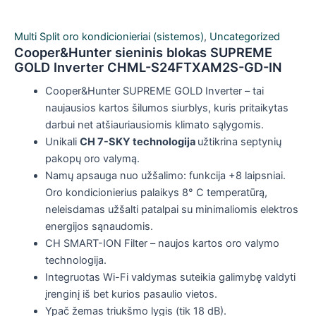
Multi Split oro kondicionieriai (sistemos)
,
Uncategorized
Cooper&Hunter sieninis blokas SUPREME
GOLD Inverter CHML-S24FTXAM2S-GD-IN
Cooper&Hunter SUPREME GOLD Inverter – tai
naujausios kartos šilumos siurblys, kuris pritaikytas
darbui net atšiauriausiomis klimato sąlygomis.
Unikali
CH 7-SKY technologija
užtikrina septynių
pakopų oro valymą.
Namų apsauga nuo užšalimo: funkcija +8 laipsniai.
Oro kondicionierius palaikys 8° C temperatūrą,
neleisdamas užšalti patalpai su minimaliomis elektros
energijos sąnaudomis.
CH SMART-ION Filter – naujos kartos oro valymo
technologija.
Integruotas Wi-Fi valdymas suteikia galimybę valdyti
įrenginį iš bet kurios pasaulio vietos.
Ypač žemas triukšmo lygis (tik 18 dB).