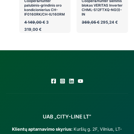
Cooper&Hunter
Cooper&Hunter sieninis
palubinis-grindinis oro
blokas VERITAS Inverter
kondicionierius CH-
CHML-S12FTXQ-NG(I)-
IF0160RK/CH-IU160RM
IN
Original
Original
Current
4 149,00
€
3
369,05
€
295,24
€
price
price
price
Current
319,00
€
was:
was:
is:
price
4
369,05 €.
295,24 
is:
149,00 €.
3
319,00 €.
UAB „CITY-LINE LT”
Klientų aptarnavimo skyrius:
Kuršių g. 2F, Vilnius, LT-