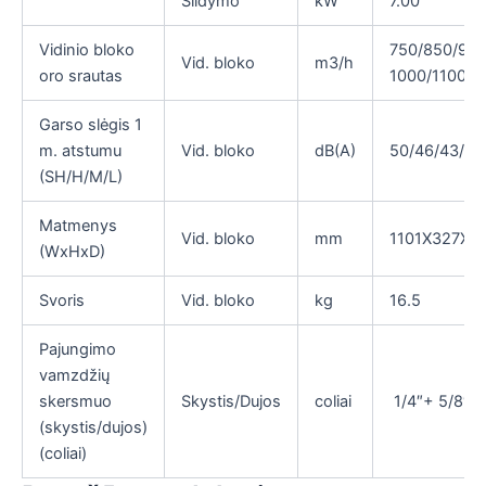
Šildymo
kW
7.00
Vidinio bloko
750/850/900
Vid. bloko
m3/h
oro srautas
1000/1100/1
Garso slėgis 1
m. atstumu
Vid. bloko
dB(A)
50/46/43/41
(SH/H/M/L)
Matmenys
Vid. bloko
mm
1101X327X2
(WxHxD)
Svoris
Vid. bloko
kg
16.5
Pajungimo
vamzdžių
skersmuo
Skystis/Dujos
coliai
1/4″+ 5/8″
(skystis/dujos)
(coliai)