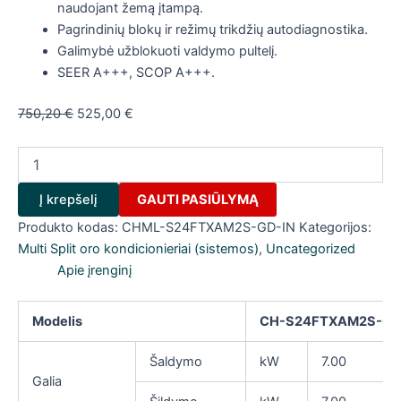
naudojant žemą įtampą.
Pagrindinių blokų ir režimų trikdžių autodiagnostika.
Galimybė užblokuoti valdymo pultelį.
SEER A+++, SCOP A+++.
Original
Current
750,20
€
525,00
€
price
price
produkto
was:
is:
kiekis:
750,20 €.
525,00 €.
Cooper&Hunter
Į krepšelį
GAUTI PASIŪLYMĄ
sieninis
blokas
Produkto kodas:
CHML-S24FTXAM2S-GD-IN
Kategorijos:
SUPREME
Multi Split oro kondicionieriai (sistemos)
,
Uncategorized
GOLD
Apie įrenginį
Inverter
CHML-
S24FTXAM2S-
Modelis
CH-S24FTXAM2S-GD(
GD-
IN
Šaldymo
kW
7.00
Galia