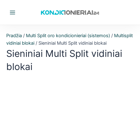
Pereiti
prie
Main
turinio
Menu
Pradžia
/
Multi Split oro kondicionieriai (sistemos)
/
Multisplit
vidiniai blokai
/ Sieniniai Multi Split vidiniai blokai
Sieniniai Multi Split vidiniai
blokai