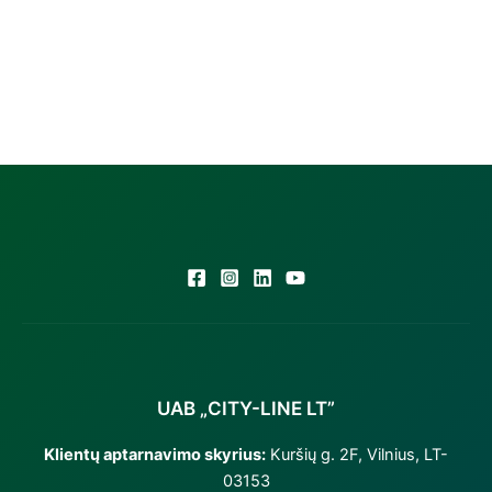
Panasonic MULTISPLIT,
CS-NZ25YKE (I) 2,5/3,6
kW, baltas
Original
Current
602,00
€
430,00
€
price
price
was:
is:
602,00 €.
430,00 €.
UAB „CITY-LINE LT”
Klientų aptarnavimo skyrius:
Kuršių g. 2F, Vilnius, LT-
03153